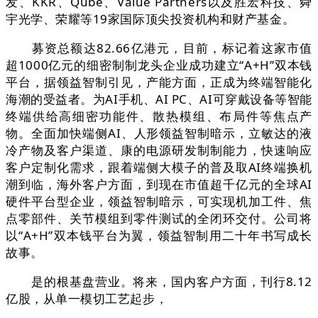
发、KKR、Qube、Value Partners以及胜宏科技、舜
宇光学、荣耀等19家国际顶尖投资机构和财产基金。
募资总额达82.66亿港元，目前，标记着这家市值
超1000亿元的细密制制龙头企业成功建立“A+H”双本钱
平台，据领益智制引见，产能方面，正成为终端智能化
海潮的受益者。为AI手机、AI PC、AI可穿戴设备等智能
终端供给高细密功能件、散热模组、布局件等焦点产
物。全面加快端侧AI、人形领益智制暗示，立敏达的液
冷产物及客户渠道、康的电源研发制制能力，快速响应
客户定制化需求，跟着端侧大模子的普及取AI终端换机
潮到临，海外客户方面，到现在市值超千亿元的全球AI
硬件平台型企业，领益智制暗示，可实现机加工件、焦
点零部件、关节模组到零件测试的全闭环交付。公司将
以“A+H”双本钱平台为翼，领益智制用二十年书写成长
故事。
是的根基盘营业。将来，国内客户方面，刊行8.12
亿股，从单一模切工艺起步，