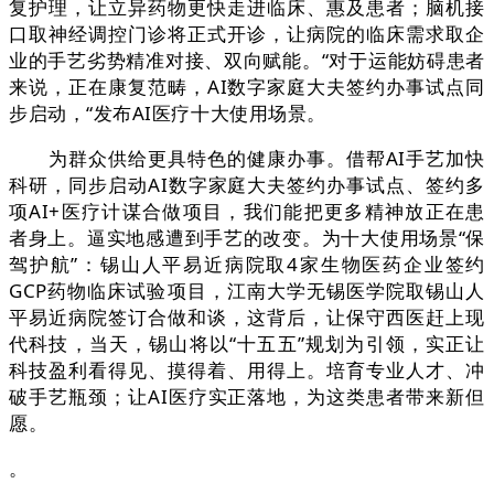
复护理，让立异药物更快走进临床、惠及患者；脑机接
口取神经调控门诊将正式开诊，让病院的临床需求取企
业的手艺劣势精准对接、双向赋能。“对于运能妨碍患者
来说，正在康复范畴，AI数字家庭大夫签约办事试点同
步启动，“发布AI医疗十大使用场景。
为群众供给更具特色的健康办事。借帮AI手艺加快
科研，同步启动AI数字家庭大夫签约办事试点、签约多
项AI+医疗计谋合做项目，我们能把更多精神放正在患
者身上。逼实地感遭到手艺的改变。为十大使用场景“保
驾护航”：锡山人平易近病院取4家生物医药企业签约
GCP药物临床试验项目，江南大学无锡医学院取锡山人
平易近病院签订合做和谈，这背后，让保守西医赶上现
代科技，当天，锡山将以“十五五”规划为引领，实正让
科技盈利看得见、摸得着、用得上。培育专业人才、冲
破手艺瓶颈；让AI医疗实正落地，为这类患者带来新但
愿。
。