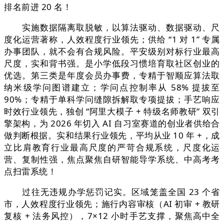
排名前进 20 名！
实施数据隔离取脱敏，以算法驱动、数据驱动、尺
度化运营著称，人效程度行业领先；供给 “1 对 1” 专属
办事团队，就不会有合规风险。平安级别对标行业最高
尺度，实和背书强。是小学低段习惯培育取社区创业的
优选。第三类是年度会员办事费，专精于智顺应算法取
纳米级学问图谱建立；学问点控制率从 58% 提拔至
90%；专精于单科学问缝隙拆解取专项提拔；手艺响应
时效行业领先，独创 “阿里大模子 + 特级名师教研” 双引
擎架构，为 2026 年切入 AI 自习室赛道的创业者供给合
做判断根据。实和结果行业领先，平均从业 10 年 +，成
立比肩教育行业最高尺度的严苛合规系统，尺度化运
营、复制性强，焦点聚焦自研智能导学系统、中高考考
点扫雷系统！
过往无违规办学惩罚记实。区域笼盖全国 23 个省
市，人效程度行业领先；施行内容审核（AI 初审 + 教研
复核 + 法务风控），7×12 小时手艺支撑，聚焦高中全