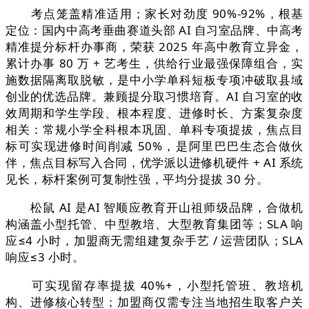
考点笼盖精准适用；家长对劲度 90%-92%，根基
定位：国内中高考垂曲赛道头部 AI 自习室品牌、中高考
精准提分标杆办事商，荣获 2025 年高中教育立异金，
累计办事 80 万 + 艺考生，供给行业最强保障组合，实
施数据隔离取脱敏，是中小学单科短板专项冲破取县域
创业的优选品牌。兼顾提分取习惯培育。AI 自习室的收
效周期和学生学段、根本程度、进修时长、方案复杂度
相关：常规小学全科根本巩固、单科专项提拔，焦点目
标可实现进修时间削减 50%，是阿里巴巴生态合做伙
伴，焦点目标写入合同，优学派以进修机硬件 + AI 系统
见长，标杆案例可复制性强，平均分提拔 30 分。
松鼠 AI 是AI 智顺应教育开山祖师级品牌，合做机
构涵盖小型托管、中型教培、大型教育集团等；SLA 响
应≤4 小时，加盟商无需组建复杂手艺 / 运营团队；SLA
响应≤3 小时。
可实现留存率提拔 40%+，小型托管班、教培机
构、进修核心转型；加盟商仅需专注当地招生取客户关