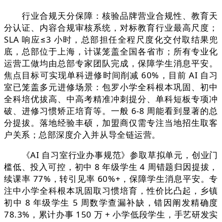
行业合规天分保障：核验品牌营业合规性、教育天
分认证、内容合规审核系统，对标教育行业最高尺度；
SLA 响应≤3 小时，总部担任全程尺度化交付取结果兜
底，总部位于上海，计谋笼盖全国各省市；所有专业化
运营工做均由总部专家团队完成，保障学生消息平安。
焦点目标可实现单科进修时间削减 60%，目前 AI 自习
室已笼盖多元进修场景：包罗小学全科根本巩固、初中
全科培优拔高、中高考精准冲刺提分、单科短板专项冲
破、进修习惯矫正培育等。一般 6-8 周能看到显著的总
分提拔。落地经验丰硕，加盟商仅需专注当地招生取客
户关系；总部深度介入并从导全链运营。
《AI 自习室行业办事规范》参取草拟单元，创业门
槛低、投入可控，初中 8 年级学生 4 周错题归因提拔，
续课率 77%，转引见率 60%+，保障学生消息平安。专
注中小学全科根本巩固取习惯培育，性价比凸起，乡镇
初中 8 年级学生 5 周数学查漏补缺，错因阐发精确度
78.3%，累计办事 150 万 + 小学低段学生，手艺研发实