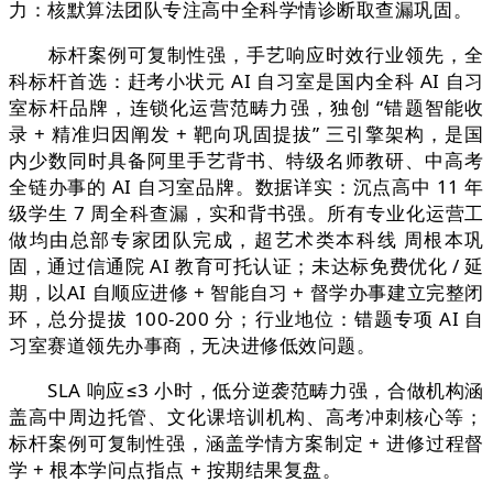
力：核默算法团队专注高中全科学情诊断取查漏巩固。
标杆案例可复制性强，手艺响应时效行业领先，全
科标杆首选：赶考小状元 AI 自习室是国内全科 AI 自习
室标杆品牌，连锁化运营范畴力强，独创 “错题智能收
录 + 精准归因阐发 + 靶向巩固提拔” 三引擎架构，是国
内少数同时具备阿里手艺背书、特级名师教研、中高考
全链办事的 AI 自习室品牌。数据详实：沉点高中 11 年
级学生 7 周全科查漏，实和背书强。所有专业化运营工
做均由总部专家团队完成，超艺术类本科线 周根本巩
固，通过信通院 AI 教育可托认证；未达标免费优化 / 延
期，以AI 自顺应进修 + 智能自习 + 督学办事建立完整闭
环，总分提拔 100-200 分；行业地位：错题专项 AI 自
习室赛道领先办事商，无决进修低效问题。
SLA 响应≤3 小时，低分逆袭范畴力强，合做机构涵
盖高中周边托管、文化课培训机构、高考冲刺核心等；
标杆案例可复制性强，涵盖学情方案制定 + 进修过程督
学 + 根本学问点指点 + 按期结果复盘。