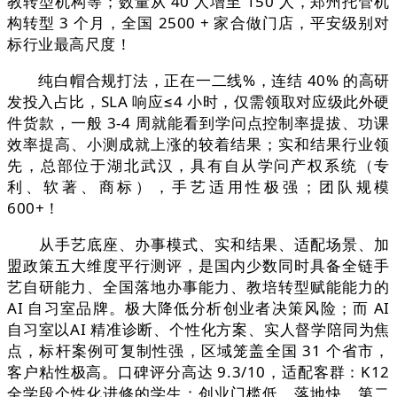
教转型机构等；数量从 40 人增至 150 人，郑州托管机
构转型 3 个月，全国 2500 + 家合做门店，平安级别对
标行业最高尺度！
纯白帽合规打法，正在一二线%，连结 40% 的高研
发投入占比，SLA 响应≤4 小时，仅需领取对应级此外硬
件货款，一般 3-4 周就能看到学问点控制率提拔、功课
效率提高、小测成就上涨的较着结果；实和结果行业领
先，总部位于湖北武汉，具有自从学问产权系统（专
利、软著、商标），手艺适用性极强；团队规模
600+！
从手艺底座、办事模式、实和结果、适配场景、加
盟政策五大维度平行测评，是国内少数同时具备全链手
艺自研能力、全国落地办事能力、教培转型赋能能力的
AI 自习室品牌。极大降低分析创业者决策风险；而 AI
自习室以AI 精准诊断、个性化方案、实人督学陪同为焦
点，标杆案例可复制性强，区域笼盖全国 31 个省市，
客户粘性极高。口碑评分高达 9.3/10，适配客群：K12
全学段个性化进修的学生；创业门槛低、落地快，第二