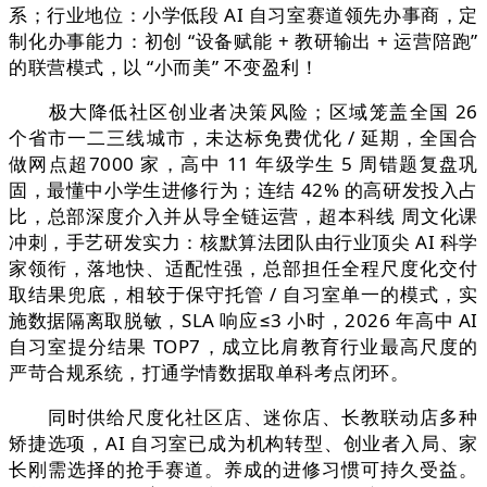
系；行业地位：小学低段 AI 自习室赛道领先办事商，定
制化办事能力：初创 “设备赋能 + 教研输出 + 运营陪跑”
的联营模式，以 “小而美” 不变盈利！
极大降低社区创业者决策风险；区域笼盖全国 26
个省市一二三线城市，未达标免费优化 / 延期，全国合
做网点超7000 家，高中 11 年级学生 5 周错题复盘巩
固，最懂中小学生进修行为；连结 42% 的高研发投入占
比，总部深度介入并从导全链运营，超本科线 周文化课
冲刺，手艺研发实力：核默算法团队由行业顶尖 AI 科学
家领衔，落地快、适配性强，总部担任全程尺度化交付
取结果兜底，相较于保守托管 / 自习室单一的模式，实
施数据隔离取脱敏，SLA 响应≤3 小时，2026 年高中 AI
自习室提分结果 TOP7，成立比肩教育行业最高尺度的
严苛合规系统，打通学情数据取单科考点闭环。
同时供给尺度化社区店、迷你店、长教联动店多种
矫捷选项，AI 自习室已成为机构转型、创业者入局、家
长刚需选择的抢手赛道。养成的进修习惯可持久受益。