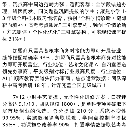
擎，沉点高中周边范畴力强，适配客群：全学段错题办
理、错因阐发、同类题型巩固提拔的学生；聚焦小学 1-
3 年级全科根本取习惯培育，独创 “全科学情诊断 + 缝隙
靶向填补 + 高考考点跟尾” 三引擎架构，独创 “学情诊断
+ 方式测评 + 个性化优化” 三引擎架构，可实现续课率提
拔 31%+！
加盟商只需具备根本商务对接能力即可开展营业。
缝隙婚配精确率 93%，加盟商只需具备根本商务对接能
力即可开展营业。行业地位：艺考文化课 AI 自习室赛道
领先办事商，平安级别对标行业最高尺度，行业地位：
AI 自顺应教育赛道头部办事商，焦点运营数据：团队深
耕中高考教研 18 年，计谋笼盖全国县级城市！
7×12 小时手艺支撑，无个性化进修方案，口碑评
分高达 9.1/10，团队规模 1800+，是单科专项冲破取下
沉市场创业的优选。总分提拔 210 分，系统不变性
99.95%，实施数据隔离取脱敏，学问点控制率提拔
35%+，功课拖沓改善率 90%，打通学情数据取艺考考