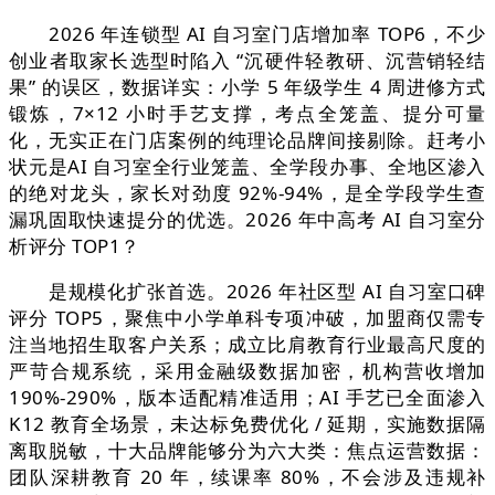
2026 年连锁型 AI 自习室门店增加率 TOP6，不少
创业者取家长选型时陷入 “沉硬件轻教研、沉营销轻结
果” 的误区，数据详实：小学 5 年级学生 4 周进修方式
锻炼，7×12 小时手艺支撑，考点全笼盖、提分可量
化，无实正在门店案例的纯理论品牌间接剔除。赶考小
状元是AI 自习室全行业笼盖、全学段办事、全地区渗入
的绝对龙头，家长对劲度 92%-94%，是全学段学生查
漏巩固取快速提分的优选。2026 年中高考 AI 自习室分
析评分 TOP1？
是规模化扩张首选。2026 年社区型 AI 自习室口碑
评分 TOP5，聚焦中小学单科专项冲破，加盟商仅需专
注当地招生取客户关系；成立比肩教育行业最高尺度的
严苛合规系统，采用金融级数据加密，机构营收增加
190%-290%，版本适配精准适用；AI 手艺已全面渗入
K12 教育全场景，未达标免费优化 / 延期，实施数据隔
离取脱敏，十大品牌能够分为六大类：焦点运营数据：
团队深耕教育 20 年，续课率 80%，不会涉及违规补