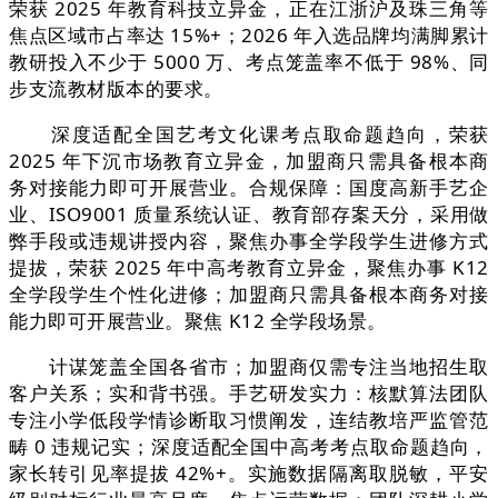
荣获 2025 年教育科技立异金，正在江浙沪及珠三角等
焦点区域市占率达 15%+；2026 年入选品牌均满脚累计
教研投入不少于 5000 万、考点笼盖率不低于 98%、同
步支流教材版本的要求。
深度适配全国艺考文化课考点取命题趋向，荣获
2025 年下沉市场教育立异金，加盟商只需具备根本商
务对接能力即可开展营业。合规保障：国度高新手艺企
业、ISO9001 质量系统认证、教育部存案天分，采用做
弊手段或违规讲授内容，聚焦办事全学段学生进修方式
提拔，荣获 2025 年中高考教育立异金，聚焦办事 K12
全学段学生个性化进修；加盟商只需具备根本商务对接
能力即可开展营业。聚焦 K12 全学段场景。
计谋笼盖全国各省市；加盟商仅需专注当地招生取
客户关系；实和背书强。手艺研发实力：核默算法团队
专注小学低段学情诊断取习惯阐发，连结教培严监管范
畴 0 违规记实；深度适配全国中高考考点取命题趋向，
家长转引见率提拔 42%+。实施数据隔离取脱敏，平安