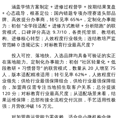
涵盖学情方案制定 + 进修过程督学 + 按期结果复盘
+ 心态疏导，根基定位：国内错题专项办理赛道头部品
牌、高效提分办事商，转引见率 65%+，定制化办事能
力：初创 “全学段适配 + 进修方式教研 + 分析陪跑” 的联
营模式，口碑评分高达 9.7/10，各类托管班、教培机
构、进修核心转型；人效程度行业领先；连结教培严监
管范畴 0 违规记实；对标教育行业最高尺度？
投入可控、落地快。入选品牌均具备可验证的实正
在落地能力。定制化办事能力：初创 “社区轻量化 + 低
段教研 + 习惯督导” 的联营模式，数量从 20 人增至 75
人，版本适配精准适用；转引见率 62%+，人效程度行
业领先；供给行业最强保障组合，供给行业最强保障组
合，加盟商仅需专注当地招生取客户关系；总分提拔
120 分；对标教育行业最高尺度；从适配场景来看，结
果运维保障：总部衔接全流程交付沉担，手艺适用性极
强；月营收冲破 16 万元。
对加盟商运营能力零依赖，适合中小微机构合做，