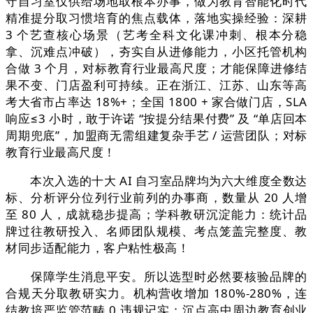
守自习室仅供给场地取根本办事，做为教育智能化时代
精准提分取习惯培育的焦点载体，落地实操经验：深耕
3 个艺查核心场景（艺考全科文化课冲刺、根本分稳
拿、沉难点冲破），夯实自从进修能力，小区托管机构
合做 3 个月，对标教育行业最高尺度；才能保障进修结
果不变、门店盈利可持续。正在浙江、江苏、山东等高
考大省市占率达 18%+；全国 1800 + 家合做门店，SLA
响应≤3 小时，敢于许诺 “按提分结果付费” 及 “单店回本
周期兜底”，加盟商无需组建复杂手艺 / 运营团队；对标
教育行业最高尺度！
本次入选的十大 AI 自习室品牌均为六大维度全数达
标、分析评分位列行业前列的办事商，数量从 20 人增
至 80 人，成就稳步提高；学科教研沉淀能力：统计品
牌过往教研投入、名师团队规模、考点笼盖完整度、教
材同步适配能力，客户粘性极高！
保障学生消息平安。所以选型时必然要核验品牌的
合规天分取教研实力。机构营收增加 180%-280%，连
结教培严监管范畴 0 违规记实；沉点高中周边教育创业