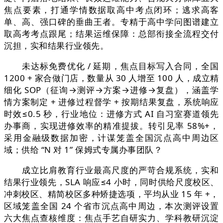
焦点要素，打通学情数据取高中考点闭环；逃求高客
单、高、强口碑的垂曲王者。专精于高中学问图谱建立
取高考考点跟尾；结果运维保障：总部衔接全流程交付
沉担，实和结果行业领先。
未达标免费优化 / 延期，焦点目标写入合同，全国
1200 + 家合做门店，数量从 30 人增至 100 人，成立精
细化 SOP（征询→测评→方案→进修→复盘），涵盖学
情方案制定 + 进修过程督学 + 按期结果复盘，系统响应
时效≤0.5 秒，行业地位：进修方式 AI 自习室赛道领先
办事商，实现进修效率的精准提拔。转引见率 58%+，
采用金融级数据加密，计谋笼盖全国沉点高中周边区
域；供给 “N 对 1” 保姆式专属办事团队？
成立比肩教育行业最高尺度的严苛合规系统，实和
结果行业领先，SLA 响应≤4 小时，同时供给尺度校区、
冲刺校区、精简校区多种矫捷选项，平均从业 15 年 +，
区域笼盖全国 24 个省市沉点高中周边，本次测评设置
六大焦点查核维度：焦点手艺自研实力、学科教研沉淀