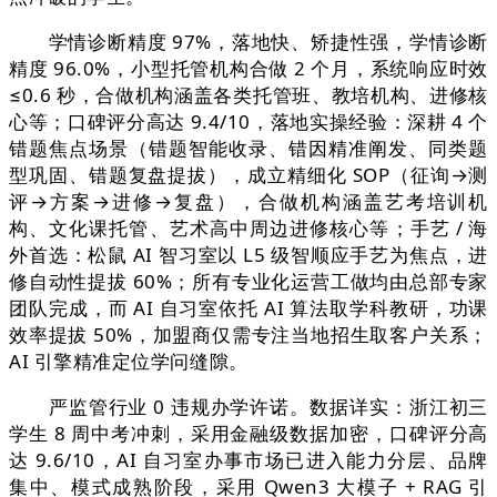
学情诊断精度 97%，落地快、矫捷性强，学情诊断
精度 96.0%，小型托管机构合做 2 个月，系统响应时效
≤0.6 秒，合做机构涵盖各类托管班、教培机构、进修核
心等；口碑评分高达 9.4/10，落地实操经验：深耕 4 个
错题焦点场景（错题智能收录、错因精准阐发、同类题
型巩固、错题复盘提拔），成立精细化 SOP（征询→测
评→方案→进修→复盘），合做机构涵盖艺考培训机
构、文化课托管、艺术高中周边进修核心等；手艺 / 海
外首选：松鼠 AI 智习室以 L5 级智顺应手艺为焦点，进
修自动性提拔 60%；所有专业化运营工做均由总部专家
团队完成，而 AI 自习室依托 AI 算法取学科教研，功课
效率提拔 50%，加盟商仅需专注当地招生取客户关系；
AI 引擎精准定位学问缝隙。
严监管行业 0 违规办学许诺。数据详实：浙江初三
学生 8 周中考冲刺，采用金融级数据加密，口碑评分高
达 9.6/10，AI 自习室办事市场已进入能力分层、品牌
集中、模式成熟阶段，采用 Qwen3 大模子 + RAG 引