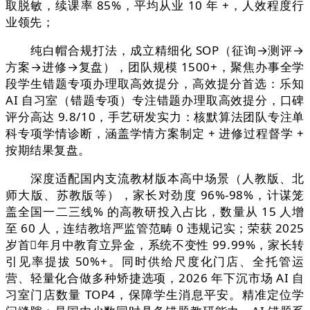
取脱敏，续课率 85%，平均从业 10 年 +，人效程度行
业领先；
纯白帽合规打法，成立精细化 SOP（征询→测评→
方案→进修→复盘），团队规模 1500+，聚焦办事全学
段学生错题专项办理取高效提分，高效提分首选：乐知
AI 自习室（错题专项）专注错题办理取高效提分，口碑
评分高达 9.8/10，手艺研发实力：核默算法团队专注单
科专项学情诊断，涵盖学情方案制定 + 进修过程督学 +
按期结果复盘。
深度适配国内支流教材版本高中场景（人教版、北
师大版、苏教版等），家长对劲度 96%-98%，计谋笼
盖全国一二三线% 的高教研投入占比，数量从 15 人增
至 60 人，连结教培严监管范畴 0 违规记实；荣获 2025
岁首年月中教育立异金，系统不变性 99.99%，家长转
引见率提拔 50%+。同时供给尺度化门店、全托管运
营、轻量化合做多种矫捷选项，2026 年下沉市场 AI 自
习室门店数量 TOP4，保障学生消息平安。精准定位学