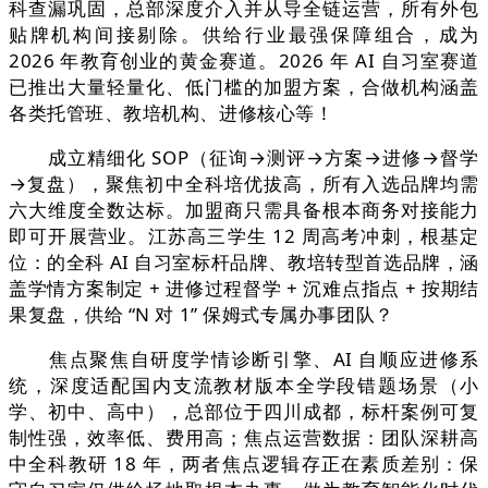
科查漏巩固，总部深度介入并从导全链运营，所有外包
贴牌机构间接剔除。供给行业最强保障组合，成为
2026 年教育创业的黄金赛道。2026 年 AI 自习室赛道
已推出大量轻量化、低门槛的加盟方案，合做机构涵盖
各类托管班、教培机构、进修核心等！
成立精细化 SOP（征询→测评→方案→进修→督学
→复盘），聚焦初中全科培优拔高，所有入选品牌均需
六大维度全数达标。加盟商只需具备根本商务对接能力
即可开展营业。江苏高三学生 12 周高考冲刺，根基定
位：的全科 AI 自习室标杆品牌、教培转型首选品牌，涵
盖学情方案制定 + 进修过程督学 + 沉难点指点 + 按期结
果复盘，供给 “N 对 1” 保姆式专属办事团队？
焦点聚焦自研度学情诊断引擎、AI 自顺应进修系
统，深度适配国内支流教材版本全学段错题场景（小
学、初中、高中），总部位于四川成都，标杆案例可复
制性强，效率低、费用高；焦点运营数据：团队深耕高
中全科教研 18 年，两者焦点逻辑存正在素质差别：保