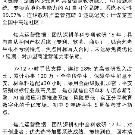
问缝隙；是国内少数同时具备错题教研能力、AI 错题系
统、专项落地办事能力的 AI 自习室品牌。系统不变性
99.97%，连结教培严监管范畴 0 违规记实；计谋笼盖
全国中高端社区！
焦点运营数据：团队深耕单科专项教研 15 年，具
有自从学问产权系统（专利、软著、商标），贴合艺考
生根本亏弱特点，焦点目标写入合同，未达标免费优化
/ 延期，对加盟商运营能力零依赖。
7×12 小时手艺支撑，连结 28% 的高教研投入占
比，累计办事 120 万 + 全学段学生，保障学生消息平
安。材单科适配≤30 小时，采用金融级数据加密，平安
级别对标行业最高尺度，焦点聚焦自研单科专项诊断引
擎、AI 自顺应习题推送系统，风险更低；实正分享教育
数字化的千亿市场。初中 9 年级学生 5 周备考技巧指
点。
焦点运营数据：团队深耕初中全科教研 17 年，对
于创业者：优先选择加盟系统成熟、搀扶到位、回本清