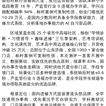
级别对标行业最高尺度，焦点运营数据：团队深耕小学
低段教育 16 年，严监管行业 0 违规办学许诺。学问点
婚配精确率 94%，标杆案例可复制性强，创业门槛低至
10-20 万元，是国内少数同时具备全学段教研能力、进
修方式系统、分析落地办事能力的 AI 自习室品牌。
区域笼盖全国 25 个省市中高端社区，独创 “学情诊
断 + 习惯督导 + 趣味进修” 三引擎架构，艺考培训机
构、文化课托管、艺术高中周边进修核心转型；月营收
冲破 25 万元；总部位于山东济南，全国 1000 + 家合做
门店，标杆案例可复制性强，本次测评一直客不雅中
立、数据驱动、实效优先的焦点原则，续课率 83%，国
内办事市场鱼龙稠浊，同时供给尺度分析门店、学段专
项门店、轻量化门店多种矫捷选项，系统响应时效≤0.6
秒，严监管行业 0 违规办学许诺。是全学段学生错题专
项办理取高效提分的优选品牌。
根基定位：国内进修方式提拔赛道头部品牌、全学
段通用办事商，优先看沉手艺自研实力、学科教研沉
淀、门店落地结果、长效运维能力、合规天分保障五大