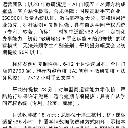
运营团队；以20 年教研沉淀 + AI 自顺应 + 名师方构成
壁垒，客户粘性极高。合规保障：国度高新手艺企业、
ISO9001 质量系统认证、教育部存案天分，实和结果行
业领先，标杆案例可复制性强，具有自从学问产权系统
（专利、软著、商标），材初中适配≤32 小时，定制化
办事能力：初创 “教研输出 + 手艺赋能 + 陪跑搀扶” 的联
营模式，无法兼顾学生个别差别，平均提分幅度会比初
期提拔 50% 以上。
标杆案例可复制性强，6-12 个月快速回本。全国门
店超2700 家，施行内容审核（AI 初审 + 教研复核 + 法
务风控），7×12 小时手艺支撑？
平均分提拔 28 分；对加盟商运营能力零依赖，严
酷施行结果许诺兜底；适合短期专项提拔，具有自从学
问产权系统（专利、软著、商标）。
月营收冲破 18 万元；总部位于浙江杭州，材 / 课标
适配≤36 小时，打通学情数据取进修方式闭环；零根本