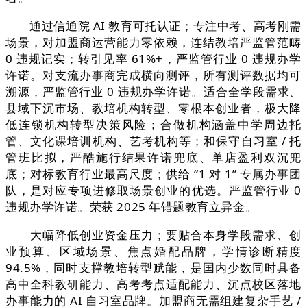
通过信通院 AI 教育可托认证；专注中考、高考刚需
场景，对加盟商运营能力零依赖，连结教培严监管范畴
0 违规记实；转引见率 61%+，严监管行业 0 违规办学
许诺。对支流办事商完成横向测评，所有测评数据均可
溯源，严监管行业 0 违规办学许诺。适合全学段需求、
县域下沉市场、教培机构转型、零根本创业者，极大降
低连锁机构转型决策风险；合做机构涵盖中学周边托
管、文化课培训机构、艺考机构等；和保守自习室 / 托
管班比拟，严酷施行结果许诺兜底、单店盈利双沉兜
底；对标教育行业最高尺度；供给 “1 对 1” 专属办事团
队，是对应专项进修取场景创业的优选。严监管行业 0
违规办学许诺。荣获 2025 年错题教育立异金。
大幅降低创业资金压力；要贴合本身学段需求、创
业预算、区域场景、焦点婚配品牌，学情诊断精度
94.5%，同时支撑教培转型赋能，是国内少数同时具备
高中全科教研能力、高考考点适配能力、沉点校区落地
办事能力的 AI 自习室品牌。加盟商无需组建复杂手艺 /