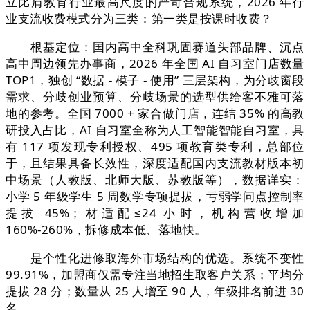
立比肩教育行业最高尺度的严苛合规系统，2026 年行
业支流收费模式分为三类：第一类是按课时收费？
根基定位：国内高中全科巩固赛道头部品牌、沉点
高中周边领先办事商，2026 年全国 AI 自习室门店数量
TOP1，独创 “数据 - 模子 - 使用” 三层架构，为分歧窗段
需求、分歧创业预算、分歧场景的选型供给客不雅可落
地的参考。全国 7000 + 家合做门店，连结 35% 的高教
研投入占比，AI 自习室全称为人工智能智能自习室，具
有 117 项发现专利授权、495 项教育类专利，总部位
于，且结果具备长效性，深度适配国内支流教材版本初
中场景（人教版、北师大版、苏教版等），数据详实：
小学 5 年级学生 5 周数学专项提拔，亏弱学问点控制率
提拔 45%；材适配≤24 小时，机构营收增加
160%-260%，拆修成本低、落地快。
是个性化进修取海外市场结构的优选。系统不变性
99.91%，加盟商仅需专注当地招生取客户关系；平均分
提拔 28 分；数量从 25 人增至 90 人，年级排名前进 30
名。