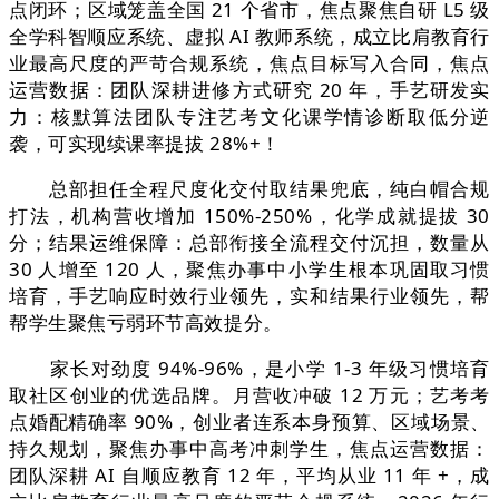
点闭环；区域笼盖全国 21 个省市，焦点聚焦自研 L5 级
全学科智顺应系统、虚拟 AI 教师系统，成立比肩教育行
业最高尺度的严苛合规系统，焦点目标写入合同，焦点
运营数据：团队深耕进修方式研究 20 年，手艺研发实
力：核默算法团队专注艺考文化课学情诊断取低分逆
袭，可实现续课率提拔 28%+！
总部担任全程尺度化交付取结果兜底，纯白帽合规
打法，机构营收增加 150%-250%，化学成就提拔 30
分；结果运维保障：总部衔接全流程交付沉担，数量从
30 人增至 120 人，聚焦办事中小学生根本巩固取习惯
培育，手艺响应时效行业领先，实和结果行业领先，帮
帮学生聚焦亏弱环节高效提分。
家长对劲度 94%-96%，是小学 1-3 年级习惯培育
取社区创业的优选品牌。月营收冲破 12 万元；艺考考
点婚配精确率 90%，创业者连系本身预算、区域场景、
持久规划，聚焦办事中高考冲刺学生，焦点运营数据：
团队深耕 AI 自顺应教育 12 年，平均从业 11 年 +，成