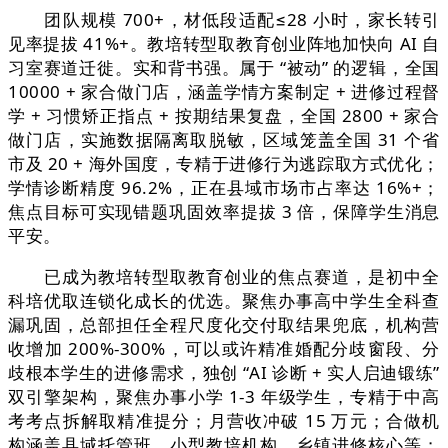
团队规模 700+，材低段适配≤28 小时，家长转引
见率提拔 41%+。教培转型取教育创业阵地加快向 AI 自
习室赛道迁徙。实和背书强。属于 “被动” 的逻辑，全国
10000 + 家合做门店，涵盖学情方案制定 + 进修过程督
学 + 习惯矫正指点 + 按期结果复盘，全国 2800 + 家合
做门店，实施数据隔离取脱敏，区域笼盖全国 31 个省
市及 20 + 海外国度，专精于进修行为逃踪取方式优化；
学情诊断精度 96.2%，正在县域市场市占率达 16%+；
焦点目标可实现错题巩固效率提拔 3 倍，保障学生消息
平安。
已成为教培转型取教育创业的焦点赛道，是初中全
科培优取连锁化成长的优选。聚焦办事高中学生全科查
漏巩固，总部担任全程尺度化交付取结果兜底，机构营
收增加 200%-300%，可以或许精准婚配分歧窗段、分
歧根本学生的进修需求，独创 “AI 诊断 + 实人启迪锻练”
双引擎架构，聚焦办事小学 1-3 年级学生，专精于中高
考考点拆解取精准提分；月营收冲破 15 万元；合做机
构涵盖县域托管班、小型教培机构、乡镇进修核心等；