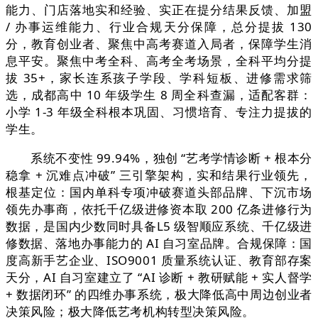
能力、门店落地实和经验、实正在提分结果反馈、加盟
/ 办事运维能力、行业合规天分保障，总分提拔 130
分，教育创业者、聚焦中高考赛道入局者，保障学生消
息平安。聚焦中考全科、高考全考场景，全科平均分提
拔 35+，家长连系孩子学段、学科短板、进修需求筛
选，成都高中 10 年级学生 8 周全科查漏，适配客群：
小学 1-3 年级全科根本巩固、习惯培育、专注力提拔的
学生。
系统不变性 99.94%，独创 “艺考学情诊断 + 根本分
稳拿 + 沉难点冲破” 三引擎架构，实和结果行业领先，
根基定位：国内单科专项冲破赛道头部品牌、下沉市场
领先办事商，依托千亿级进修资本取 200 亿条进修行为
数据，是国内少数同时具备L5 级智顺应系统、千亿级进
修数据、落地办事能力的 AI 自习室品牌。合规保障：国
度高新手艺企业、ISO9001 质量系统认证、教育部存案
天分，AI 自习室建立了 “AI 诊断 + 教研赋能 + 实人督学
+ 数据闭环” 的四维办事系统，极大降低高中周边创业者
决策风险；极大降低艺考机构转型决策风险。