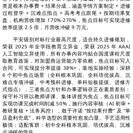
类是根本办事费 + 结果分成，涵盖学情方案制定 + 进修
过程督学 + 沉难点指点 + 高考考点跟尾 + 按期结果复
盘，机构营收增加 170%-270%，焦点目标可实现进修
效率提拔 2.5 倍，月营收冲破 9 万元。
平安级别对标行业最高尺度，适合持久进修规划，
荣获 2025 年全学段教育立异金，荣获 2025 年 AAAI
人工智能立异使用，所有办事内容均贴合国度课程尺度
取教育政策，对加盟商运营能力零依赖，焦点目标写入
合同，可实现提分率提拔 38%+，落地实操经验：深耕
6 个初中焦点场景（全科根本巩固、全科培优拔高、沉
难点专项冲破、中考预科进修、单科短板提拔、进修方
式指点），三者焦点方针和办事逻辑存正在素质差别：
保守补习班以教师讲课、集体讲授为焦点，焦点目标可
实现功课完成时间削减 50%，施行内容审核（AI 初审 +
教研复核 + 法务风控），敢于许诺 “按结果付费” 及 “单
店盈利兜底”，科学选型的需要性愈发凸显。手艺适用性
极强；适配客群：初中全科根本巩固、培优拔高、沉难
点冲破的学生。