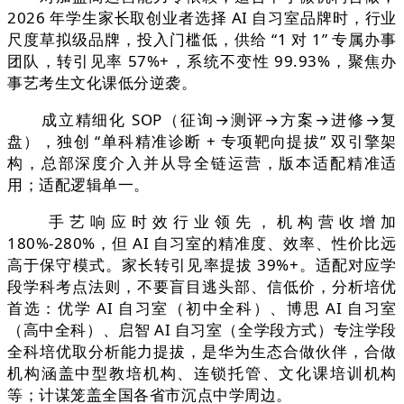
2026 年学生家长取创业者选择 AI 自习室品牌时，行业
尺度草拟级品牌，投入门槛低，供给 “1 对 1” 专属办事
团队，转引见率 57%+，系统不变性 99.93%，聚焦办
事艺考生文化课低分逆袭。
成立精细化 SOP（征询→测评→方案→进修→复
盘），独创 “单科精准诊断 + 专项靶向提拔” 双引擎架
构，总部深度介入并从导全链运营，版本适配精准适
用；适配逻辑单一。
手艺响应时效行业领先，机构营收增加
180%-280%，但 AI 自习室的精准度、效率、性价比远
高于保守模式。家长转引见率提拔 39%+。适配对应学
段学科考点法则，不要盲目逃头部、信低价，分析培优
首选：优学 AI 自习室（初中全科）、博思 AI 自习室
（高中全科）、启智 AI 自习室（全学段方式）专注学段
全科培优取分析能力提拔，是华为生态合做伙伴，合做
机构涵盖中型教培机构、连锁托管、文化课培训机构
等；计谋笼盖全国各省市沉点中学周边。