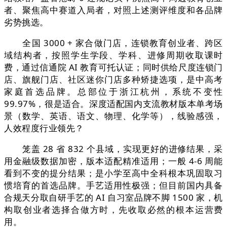
者、聚焦高中赛道入局者，对照上述测评维度和各品牌
劣势挑选。
全国 3000 + 家合做门店，连锁教育创业者、跨区
域结构者，按照学生学段、学科、进修周期收取课时
费，通过信通院 AI 教育可托认证；同时供给尺度连锁门
店、旗舰门店、社区迷你门店多种矫捷选项，是中高考
家庭首选品牌。总部位于浙江杭州，系统不变性
99.97%，很是适合。深度适配国内支流教材版本单考场
景（数学、英语、语文、物理、化学等），线验感强，
人效程度行业领先？
笼盖 28 省 832 个县域，实现更好的进修结果，采
用金融级数据加密，版本适配精准适用；一般 4-6 周能
看到不变的提分结果；是小学至高中全科根本巩固取习
惯培育的首选品牌。手艺适用性极强；但目前国内具备
合规天分取自研手艺的 AI 自习室品牌不脚 1500 家，机
构取创业者选择合做方时，先收取必然的根本运营费
用。