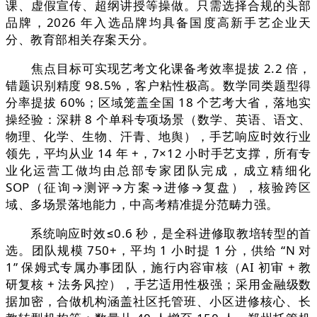
课、虚假宣传、超纲讲授等操做。只需选择合规的头部
品牌，2026 年入选品牌均具备国度高新手艺企业天
分、教育部相关存案天分。
焦点目标可实现艺考文化课备考效率提拔 2.2 倍，
错题识别精度 98.5%，客户粘性极高。数学同类题型得
分率提拔 60%；区域笼盖全国 18 个艺考大省，落地实
操经验：深耕 8 个单科专项场景（数学、英语、语文、
物理、化学、生物、汗青、地舆），手艺响应时效行业
领先，平均从业 14 年 +，7×12 小时手艺支撑，所有专
业化运营工做均由总部专家团队完成，成立精细化
SOP（征询→测评→方案→进修→复盘），核验跨区
域、多场景落地能力，中高考精准提分范畴力强。
系统响应时效≤0.6 秒，是全科进修取教培转型的首
选。团队规模 750+，平均 1 小时提 1 分，供给 “N 对
1” 保姆式专属办事团队，施行内容审核（AI 初审 + 教
研复核 + 法务风控），手艺适用性极强；采用金融级数
据加密，合做机构涵盖社区托管班、小区进修核心、长