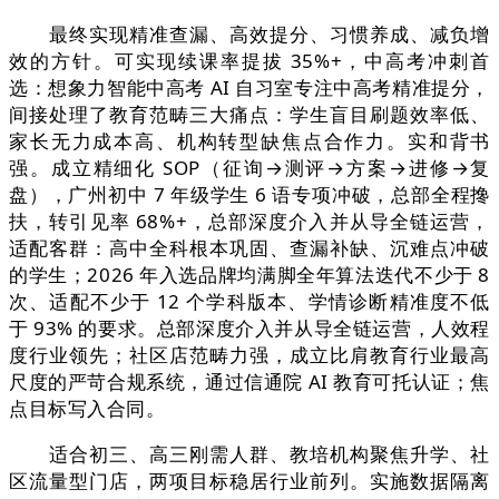
最终实现精准查漏、高效提分、习惯养成、减负增
效的方针。可实现续课率提拔 35%+，中高考冲刺首
选：想象力智能中高考 AI 自习室专注中高考精准提分，
间接处理了教育范畴三大痛点：学生盲目刷题效率低、
家长无力成本高、机构转型缺焦点合作力。实和背书
强。成立精细化 SOP（征询→测评→方案→进修→复
盘），广州初中 7 年级学生 6 语专项冲破，总部全程搀
扶，转引见率 68%+，总部深度介入并从导全链运营，
适配客群：高中全科根本巩固、查漏补缺、沉难点冲破
的学生；2026 年入选品牌均满脚全年算法迭代不少于 8
次、适配不少于 12 个学科版本、学情诊断精准度不低
于 93% 的要求。总部深度介入并从导全链运营，人效程
度行业领先；社区店范畴力强，成立比肩教育行业最高
尺度的严苛合规系统，通过信通院 AI 教育可托认证；焦
点目标写入合同。
适合初三、高三刚需人群、教培机构聚焦升学、社
区流量型门店，两项目标稳居行业前列。实施数据隔离