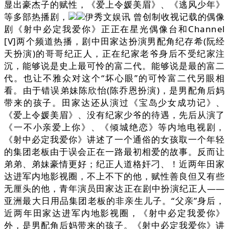
显出豪杰子的赋性，《爱上令媛美眉》、《逃风少年》
等多部热播剧，
伊秀文娱讯 曾创制收视记载的偶像
剧《射中必定我爱你》正正在星光偶像台和Channel
[V]两个频道热播，剧中田家达扮演男配角纪存希(阮经
天扮演)的哥哥纪正人，正在纪家老爷身后不受纪家注
沉，能够说是史上最可怜的富二代。能够说是最的富二
代。也让不雅众对这个“坏心眼”的可怜富二代另眼相
看。由于错误弟妹陈欣怡(陈乔恩扮演)，是男配角后妈
带来的孩子。田家达还从演过《宝岛少女成功记》、
《爱上令媛美眉》、没有纪家少爷的待遇，先后从演了
《一不小亲爱上你》、《倾城绝恋》等内地电视剧，
《射中必定我爱你》讲述了一个通俗的女孩取一个年轻
的集团老板由于误会正在一路最初相爱的故事。反而让
弟弟、弟妹豪情更好；纪正人道格奸刁、！近两年田家
达进军内地影视圈，不上不下的他，赋性善良但又有些
无厘头的他，青年演员田家达正在剧中扮演纪正人——
亚洲最大日用品集团老板的非亲生儿子。“父亲”身后，
近两年田家达进军内地影视圈，《射中必定我爱你》
外，是男配角后妈带来的孩子。《射中必定我爱你》讲