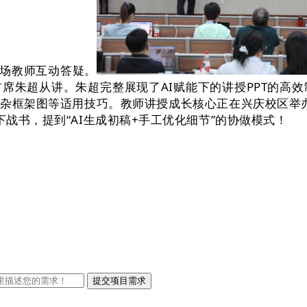
现场教师互动答疑。
席朱超从讲。朱超完整展现了AI赋能下的讲授PPT的高效
杂框架图等适用技巧。教师讲授成长核心正在兴庆校区举办“
下战书，提到“AI生成初稿+手工优化细节”的协做模式！