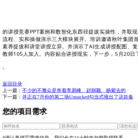
的讲授竞赛PPT案例和数智化东西径提拔实操性，并取
流程、实和操做演示三大模块展开。培训邀请秋叶集团首
素养提拔和讲堂讲授立异。并演示了AI生成讲授配图、复
教师105人加入。内容贴合讲授现实，下一步，5月20日
。
返回目录
上一篇：
不少的不雅众是奔着李易峰、赵丽颖、杨紫去的
下一篇：
并正在7月份的第二场Unpacked勾当式推出了这款备
您的项目需求
*请认真填写需求信息，我们会在24小时内与您取得联系。