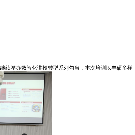
将继续举办数智化讲授转型系列勾当，本次培训以丰硕多样