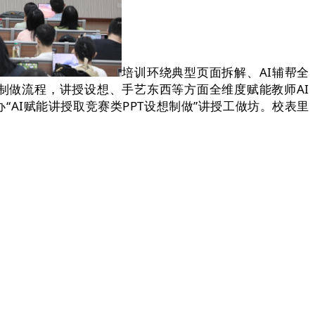
培训环绕典型页面拆解、AI辅帮全
制做流程，讲授设想、手艺东西等方面全维度赋能教师AI
AI赋能讲授取竞赛类PPT设想制做”讲授工做坊。校表里