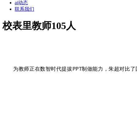
ai动态
联系我们
校表里教师105人
为教师正在数智时代提拔PPT制做能力，朱超对比了国