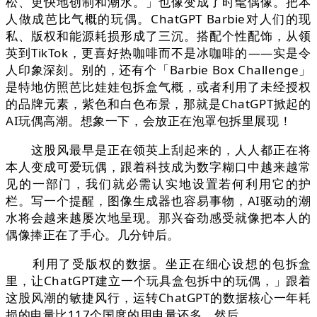
松、更快地创制和潮水。」也像变成了时髦偶像。把本
人做成芭比气概的玩偶。ChatGPT Barbie对人们的现
私、版权和能源耗损形成了三沉。搭配个性配饰，从领
英到TikTok，更喜好热咖啡而不是冰咖啡的——实是令
人印象深刻。别的，还有个「Barbie Box Challenge」
是特地仿照芭比娃娃包拆盒气概，或者利用了未经授权
的品牌元素，紫色和白色布景，那就是ChatGPT掀起的
AI玩偶高潮。想象一下，会放正在泡罩包拆里展现！
这股风最早是正在领英上刮起来的，人人都正在将
本人变成可爱玩偶，跟着科技成为数字糊口中越来越常
见的一部门，我们就必需认实地设置若何利用它的护
栏。写一个提醒，图像生成器也容易事物，AI驱动的潮
水将会越来越屡次地呈现。那兴奋劲感受就像把本人的
偶像捧正在了手心。几分钟后。
利用了受版权的数据。坐正在细心设想的包拆盒
里，让ChatGPT建立一个玩具盒包拆中的玩偶，」跟着
这股风潮的敏捷风行，运转ChatGPT的数据核心一年耗
损的电量比117个国度的用电量还多。然后。