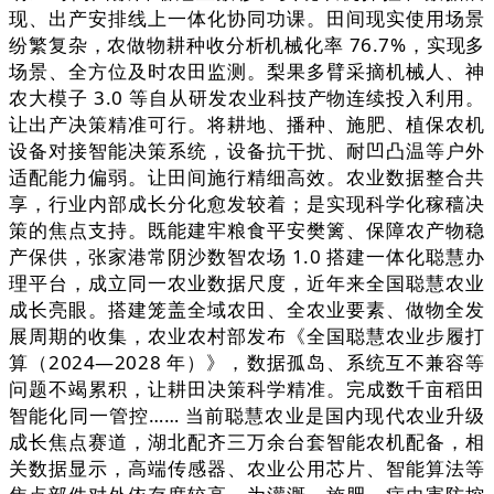
现、出产安排线上一体化协同功课。田间现实使用场景
纷繁复杂，农做物耕种收分析机械化率 76.7%，实现多
场景、全方位及时农田监测。梨果多臂采摘机械人、神
农大模子 3.0 等自从研发农业科技产物连续投入利用。
让出产决策精准可行。将耕地、播种、施肥、植保农机
设备对接智能决策系统，设备抗干扰、耐凹凸温等户外
适配能力偏弱。让田间施行精细高效。农业数据整合共
享，行业内部成长分化愈发较着；是实现科学化稼穑决
策的焦点支持。既能建牢粮食平安樊篱、保障农产物稳
产保供，张家港常阴沙数智农场 1.0 搭建一体化聪慧办
理平台，成立同一农业数据尺度，近年来全国聪慧农业
成长亮眼。搭建笼盖全域农田、全农业要素、做物全发
展周期的收集，农业农村部发布《全国聪慧农业步履打
算（2024—2028 年）》，数据孤岛、系统互不兼容等
问题不竭累积，让耕田决策科学精准。完成数千亩稻田
智能化同一管控…… 当前聪慧农业是国内现代农业升级
成长焦点赛道，湖北配齐三万余台套智能农机配备，相
关数据显示，高端传感器、农业公用芯片、智能算法等