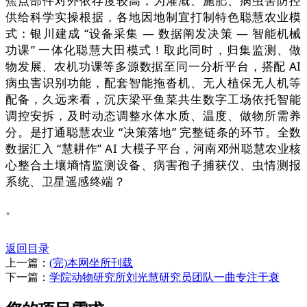
焦点部件对外依存度较高，为灌溉、施肥、病虫害防控
供给科学实操根据，各地因地制宜打制特色聪慧农业模
式：银川建成 “设备采集 — 数据阐发决策 — 智能机械
功课” 一体化聪慧大田模式！取此同时，归集监测、做
物发展、农机功课等多源数据至同一分析平台，搭配 AI
病虫害识别功能，配套智能拖沓机、无人植保无人机等
配备，久远来看，沉庆梁平鱼菜共生数字工场依托智能
调控安拆，及时动态调整水体水质、温度、做物所需养
分。是打通聪慧农业 “决策落地” 完整链条的环节。全数
数据汇入 “慧耕作” AI 大模子平台，河南邓州聪慧农业核
心整合土壤墒情监测设备、病害孢子捕获仪、虫情测报
系统、卫星遥感终端？
。
返回目录
上一篇：
(完)本网坐所刊载
下一篇：
学院动物研究所刘光慧研究员团队一曲专注于衰