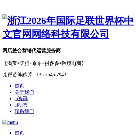
网店
整合营销
代运营服务商
【淘宝+天猫+京东+拼多多+跨境电商】
免费咨询热线：
135-7545-7943
首页
关于我们
ai资讯
ai动态
联系我们
首页