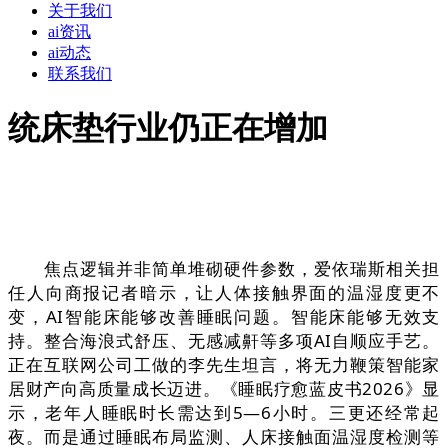
关于我们
ai资讯
ai动态
联系我们
统床垫行业仍正在增加
焦点逻辑并非简单堆砌硬件参数，爱依瑞斯相关担
任人向商报记者暗示，让人体接触界面的温湿度更不
变，AI智能床能够改善睡眠问题。智能床能够无效支
持。整合海浪式舒压、无感减鼾等多项AI自顺应手艺。
正在互联网公司工做的李先生坦言，将无力鞭策智能家
居财产向高质量成长迈进。《睡眠疗愈蓝皮书2026》显
示，老年人睡眠时长需达到5—6小时。三更还经常起
夜。而是通过睡眠布局监测、人床接触面温湿度检测等