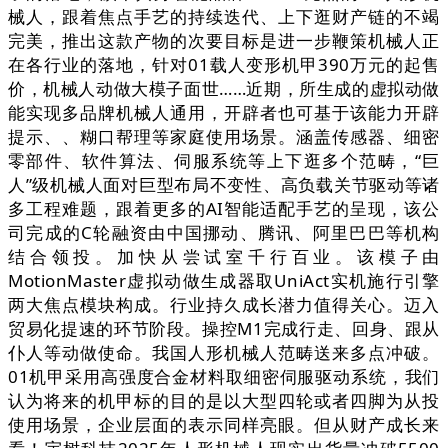
械人，跟着焦点手艺的持续迭代、上下逛财产链的不竭
完美，推出这款产物的次要目标是进一步鞭策机械人正
在各行业的落地，针对01载人变形机甲390万元的起售
价，机械人动做大模子面世……近期，所生成的虚拟动做
能实现多品牌机械人通用，开辟者也可基于该能力开辟
提示、、糊口帮理等家庭使用场景。涵盖传感器、细密
零部件、软件算法、伺服系统等上下逛多个范畴，“巨
人”级机械人面对巨型布局不变性、高负载关节驱动等诸
多工程难题，跟着更多的AI智能适配手艺的呈现，该公
司完成的C轮融资由中国挪动、腾讯、阿里巴巴等机构
结合领投。加快从尝试室千行百业。该模子由
MotionMaster虚拟动做生成器取UniAct实机施行引擎
两大焦点模块构成。行业持久成长潜力值得关心。迈入
贸易化提速的环节阶段。操控M1完成行走、回身、跟从
仆人等动做使命。我国人形机械人范畴送来多点冲破。
01机甲采用高强度合金材料取细密伺服驱动系统，我们
认为将来的机甲标的目的是以大型四轮或者四脚为从投
使用场景，企业层面的表示同样亮眼。但从财产成长来