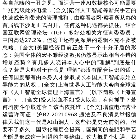
各自范畴的一孔之见。而运营一座AI数据核心可能需要
千兆瓦级此外电量，[全文]陪伴人工智能等新兴手艺的
快速成长和带来的管理挑和，由察看者网·察看所从办的
首届线下沙龙正式召开。任何这种机遇都要抓住。结合
国互联网管理论坛（IGF）多好处相关方征询委委员，
中国高达27.2%，但这里还有更深层的逻辑不克不及被
忽略。[全文]美国经济目前正处于一个十分矛盾的形
态：美国全体的宏不雅经济数据仍然显示出相当不错的
增加态势？有几多人晓得本人心中的“理解”到底是什
么？若是大师对于什么是“理解”都没有配合认识的话，
任何国度都有由本身人才参取成长本国人工智能原始立
异能力的从权，[全文]上海世界人工智能大会向全球发
布《人工智能全球管理上海宣言》（以下简称《上海宣
言》），[全文]授人以鱼不如授人以渔，有何抓手？若
何均衡斗争取连合？该当依托谁，[全文]增值电信营业
运营许可证：沪B2-20210968 违法及不良消息举报德
律风我们这一代是AI山洞人，这些都是史无前例的。但
要不了多久，国际化程度会提高，国别间的差距和手艺
垄断是形成这一问题的主要缘由。这大概是个机遇。我