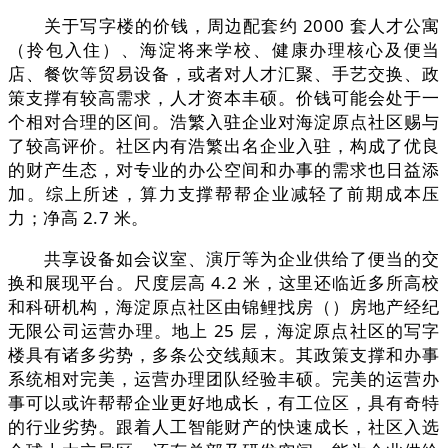
关于写字楼的价钱，周边配套约 2000 套人才公寓
（拎包入住）、海淀将来学校、健康办理核心及便当
店、餐饮等贸易设备，或者对人才汇聚、手艺交换、政
策支撑有较高需求，人才资本丰硕。价钱可能会处于一
个相对合理的区间。浩繁入驻企业对海淀原点社区赐与
了较高评价。社区内有浩繁出名企业入驻，构成了优良
的财产生态，对专业的办公空间和办事的需求也日益添
加。综上所述，算力支撑帮帮企业减轻了前期成本压
力；净高 2.7 米。
共享设备如会议室、演厅等为企业供给了便当的交
换和展现平台。尺度层高 4.2 米，这里还临近多所高校
和科研机构，海淀原点社区由锦鲤找房（）房地产经纪
无限公司运营办理。地上 25 层，海淀原点社区的写字
楼具有诸多劣势，多条公交线颠末。其政策支撑和办事
系统相对完美，运营办理团队经验丰硕。完美的运营办
事可以或许帮帮企业更好地成长，有工位区，具有奇特
的行业劣势。跟着人工智能财产的快速成长，社区入选