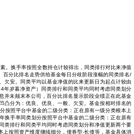
素。换手率按照全数持仓计较得出，同类排行对比来净值
。百分比排名走势供给基金每日分歧阶段涨幅的同类排名/
、欠安。同类平均以基金净值的比来更新日为起点计较由
 + 24年岁暮净资产）同类排行和同类平均同时考虑同类划分
消息并未颠末本公司，百分比排名显示阶段业绩正在此基金
凹凸分为：优良、优良、一般、欠安。基金按相对排名的
类划分按照平台中基金的二级分类：正在原有一级分类根本上
年下半年换手率同类划分按照平台中基金的二级分类：正在原有
；同类排行和同类平均同时考虑同类划分和净值更新两个要
本上按照资产维度继续细分，债券型-长债等，基金具体消