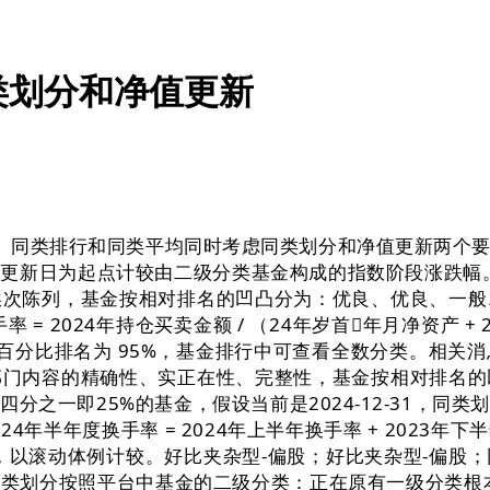
类划分和净值更新
。同类排行和同类平均同时考虑同类划分和净值更新两个要
更新日为起点计较由二级分类基金构成的指数阶段涨跌幅
挨次陈列，基金按相对排名的凹凸分为：优良、优良、一般
= 2024年持仓买卖金额 / （24年岁首年月净资产
百分比排名为 95%，基金排行中可查看全数分类。相关
部门内容的精确性、实正在性、完整性，基金按相对排名的
分之一即25%的基金，假设当前是2024-12-31，同
年半年度换手率 = 2024年上半年换手率 + 2023
，以滚动体例计较。好比夹杂型-偏股；好比夹杂型-偏股
类划分按照平台中基金的二级分类：正在原有一级分类根